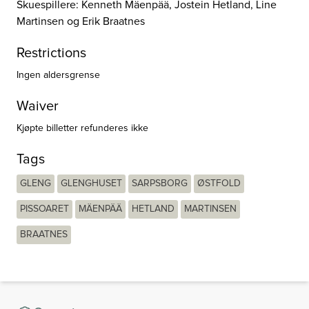
Skuespillere: Kenneth Mäenpää, Jostein Hetland, Line
Martinsen og Erik Braatnes
Restrictions
Ingen aldersgrense
Waiver
Kjøpte billetter refunderes ikke
Tags
GLENG
GLENGHUSET
SARPSBORG
ØSTFOLD
PISSOARET
MÄENPÄÄ
HETLAND
MARTINSEN
BRAATNES